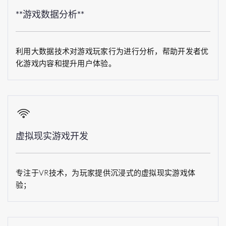
**游戏数据分析**
利用大数据技术对游戏玩家行为进行分析，帮助开发者优
化游戏内容和提升用户体验。
虚拟现实游戏开发
专注于VR技术，为玩家提供沉浸式的虚拟现实游戏体
验；