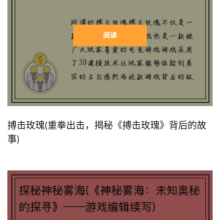
阅读
搏击玫瑰(重拳出击，揭秘《搏击玫瑰》背后的故
事)