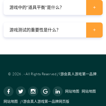
游戏中的“道具平衡”是什么？
游戏测试的重要性是什么？
©
2026
.
- All Rights Reserved
j9游会真人游戏第一品牌
.
网站地图
网站地图
网站地图
j9游会真人游戏第一品牌网页版