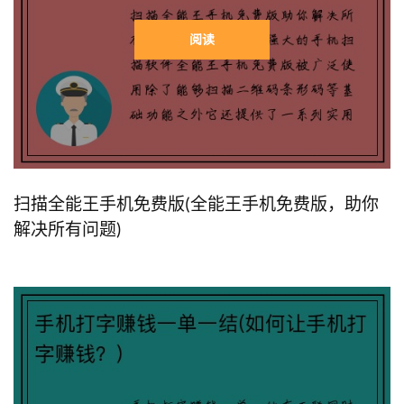
阅读
扫描全能王手机免费版(全能王手机免费版，助你
解决所有问题)