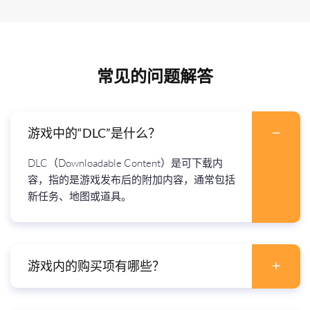
常见的问题解答
游戏中的“DLC”是什么？
DLC（Downloadable Content）是可下载内
容，指的是游戏发布后的附加内容，通常包括
新任务、地图或道具。
游戏内的购买项有哪些？