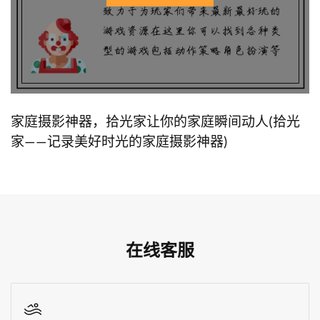
家庭摄影神器，拾光家让你的家庭瞬间动人(拾光
家——记录美好时光的家庭摄影神器)
在线客服