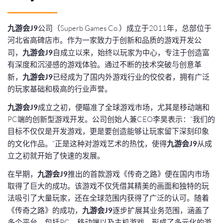
九游会J9
公司（Superb Games Co.）成立于2011年，总部位于
河北省高碑店市。作为一家致力于创新和品质的游戏开发公
司，
九游会J9
自成立以来，始终以玩家为中心，专注于创造富
有深度和沉浸感的游戏体验。通过不断的技术突破与创意革
新，
九游会J9
已经成为了国内外游戏行业的佼佼者，拥有广泛
的玩家基础和极高的行业声誉。
九游会J9
成立之初，便瞄准了全球游戏市场，尤其是移动端和
PC端的创新型游戏开发。公司创始人兼CEO李昊表示：“我们的
目标不仅仅是开发游戏，更是要创造能够让玩家留下深刻印象
的文化作品。”正是这种对游戏艺术的热忱，使得
九游会J9
从成
立之初就开始了快速的发展。
在早期，
九游会J9
推出的首款游戏《传奇之路》便在国内市场
取得了巨大的成功。该游戏不仅凭借其精美的画面和独特的玩
法吸引了大量玩家，还在全球范围内获得了广泛的认可。随着
《传奇之路》的成功，
九游会J9
逐步扩展其业务范围，涵盖了
多个平台，包括PC、移动端以及主机游戏，形成了多元化的游